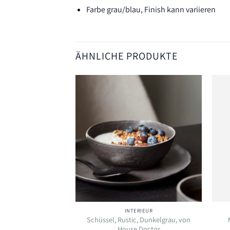
Farbe grau/blau, Finish kann variieren
ÄHNLICHE PRODUKTE
Auf die
Auf die
Wunschliste
Wunschliste
ERIEUR
INTERIEUR
Schüssel, Rustic, Dunkelgrau, von
ge, Messing
House Doctor