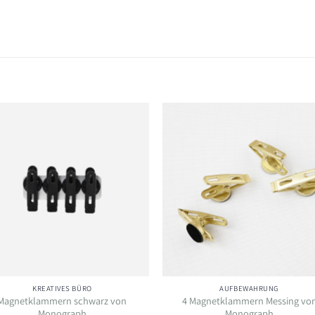
Auf die
Auf di
Wunschliste
Wunschli
KREATIVES BÜRO
AUFBEWAHRUNG
Magnetklammern schwarz von
4 Magnetklammern Messing vo
Monograph
Monograph