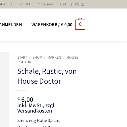
rklärung
Kontakt
Impressum
AGB
ANMELDEN
WARENKORB /
€
0,00
0
START
/
SHOP
/
MARKEN
/
HOUSE
DOCTOR
Schale, Rustic, von
ste
House Doctor
6,00
€
inkl. MwSt., zzgl.
Versandkosten
Steinzeug Höhe 3,5cm,