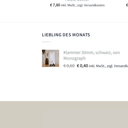
., zzgl. Versandkosten
€
7,80
€
inkl. MwSt., zzgl. Versandkosten
LIEBLING DES MONATS
Klammer 30mm, schwarz, von
Monograph
Ursprünglicher
Aktueller
€
0,60
€
0,40
inkl. MwSt., zzgl. Versand
Preis
Preis
war:
ist:
€ 0,60
€ 0,40.