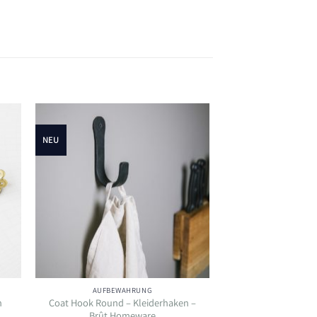
NEU
e
Auf die
ste
Wunschliste
AUFBEWAHRUNG
n
Coat Hook Round – Kleiderhaken –
Brût Homeware