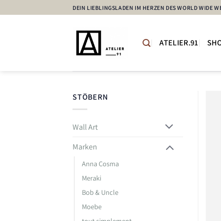
Zum
DEIN LIEBLINGSLADEN IM HERZEN DES WORLD WIDE WE
Inhalt
springen
ATELIER.91
SH
STÖBERN
Wall Art
Marken
Anna Cosma
Meraki
Bob & Uncle
Moebe
tout simplement