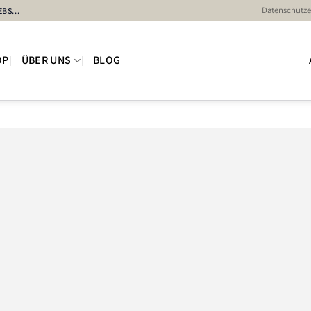
Datenschutze
BS...
OP
ÜBER UNS
BLOG
Auf die
Wunschli